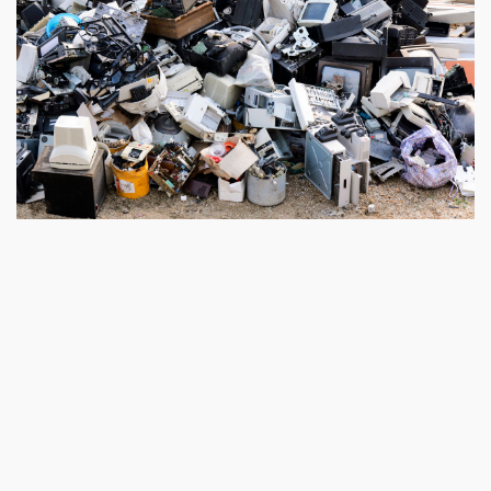
Item
1
of
3