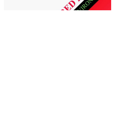
Bine de ştiut despre DEEE
Conform OUG NR. 5/2015 privind deşeuri/e de
echipamente electrice şi electronice, producătorii care
introduc în fabricaţie (EEE) sunt obligaţi să aplice
cerinţele de proiectare ecologică ce facilitează reutilizarea