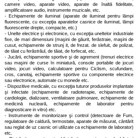
camere video, aparate video, aparate de înaltă fidelitate, 
amplificatoare audio, instrumente muzicale, etc.
- Echipamente de iluminat (aparate de iluminat pentru lămpi 
fluorescente, cu excepţia aparatelor casnice de iluminat, lămpi 
fluorescente drepte, compacte, etc.)
- Unelte electrice şi electronice, cu excepţia uneltelor industriale 
fixe, de mari dimensiuni (maşini de găurit, ferăstraie, maşini de 
cusut, echipamente de strunj it, de frezat. de slefuit, de polizat, 
de tăiat cu ferăstrãul, de tăiat, de forfecat, etc.
- Jucării, echipamente sportive şi de agrement (trenuri electrice 
sau maşini de curse în miniatură, console portabile de jocuri 
video, jocuri video, calculatoare pentru Ciclism, scufundare, 
cros, canotaj, echipamente sportive cu componente electrice 
sau electronice, automate cu monede etc.
- Dispozitive medicale, cu excepţia tuturor produselor implantate 
şi infectate (echipamente de radioterapie, echipamente de 
cardiologie, dializoare, ventilatoare pulmonare, echipamente de 
medicină nucleară, echipamente de laborator pentru 
diagnosticare in vitro) etc.
- lnstrumente de monitorizare şi control (detectoare de Fum, 
regulatoare de caldură, termostate, aparate de măsurat, cântărit 
sau reglat de uz casnic ori utilizate ca echipamente de laborator) 
etc.