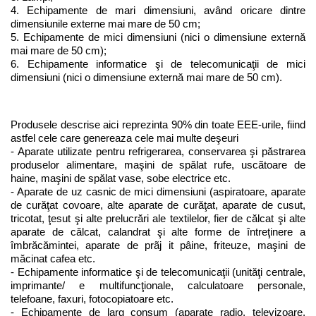
4. Echipamente de mari dimensiuni, având oricare dintre 
dimensiunile externe mai mare de 50 cm;
5. Echipamente de mici dimensiuni (nici o dimensiune externă 
mai mare de 50 cm);
6. Echipamente informatice şi de telecomunicaţii de mici 
dimensiuni (nici o dimensiune externă mai mare de 50 cm).
Produsele descrise aici reprezinta 90% din toate EEE-urile, fiind 
astfel cele care genereaza cele mai multe deşeuri
- Aparate utilizate pentru refrigerarea, conservarea şi păstrarea 
produselor alimentare, maşini de spălat rufe, uscãtoare de 
haine, maşini de spălat vase, sobe electrice etc.
- Aparate de uz casnic de mici dimensiuni (aspiratoare, aparate 
de curăţat covoare, alte aparate de curăţat, aparate de cusut, 
tricotat, ţesut şi alte prelucrări ale textilelor, fier de călcat şi alte 
aparate de călcat, calandrat şi alte forme de întreţinere a 
îmbrăcămintei, aparate de prãj it pâine, friteuze, maşini de 
măcinat cafea etc.
- Echipamente informatice şi de telecomunicaţii (unităţi centrale, 
imprimante/ e multifuncţionale, calculatoare personale, 
telefoane, faxuri, fotocopiatoare etc.
- Echipamente de larg consum (aparate radio, televizoare, 